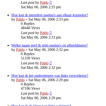
Last post
by
Pablo
Sat May 06, 2006 2:35 pm
Hoe kan ik meerdere pagina's aan elkaar koppelen?
by
Pablo
»
Sat May 06, 2006 2:33 pm
0
Replies
48440
Views
Last post
by
Pablo
Sat May 06, 2006 2:33 pm
Welke naam geef ik mijn pagina's en afbeeldingen?
by
Pablo
»
Sat May 06, 2006 2:32 pm
0
Replies
51339
Views
Last post
by
Pablo
Sat May 06, 2006 2:32 pm
Hoe kan ik het onderstrepen van links verwijderen?
by
Pablo
»
Sat May 06, 2006 2:29 pm
0
Replies
47196
Views
Last post
by
Pablo
Sat May 06, 2006 2:29 pm
Hoe kan ik de kleur van links wijzigen?