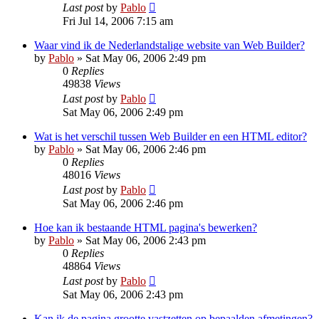
Last post
by
Pablo
Fri Jul 14, 2006 7:15 am
Waar vind ik de Nederlandstalige website van Web Builder?
by
Pablo
»
Sat May 06, 2006 2:49 pm
0
Replies
49838
Views
Last post
by
Pablo
Sat May 06, 2006 2:49 pm
Wat is het verschil tussen Web Builder en een HTML editor?
by
Pablo
»
Sat May 06, 2006 2:46 pm
0
Replies
48016
Views
Last post
by
Pablo
Sat May 06, 2006 2:46 pm
Hoe kan ik bestaande HTML pagina's bewerken?
by
Pablo
»
Sat May 06, 2006 2:43 pm
0
Replies
48864
Views
Last post
by
Pablo
Sat May 06, 2006 2:43 pm
Kan ik de pagina grootte vastzetten op bepaalden afmetingen?