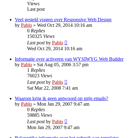
Views
Last post
Veel gesteld vragen over Responsive Web Design
by
Pablo
»
Wed Oct 29, 2014 10:16 am
0
Replies
150325
Views
Last post
by
Pablo
Wed Oct 29, 2014 10:16 am
Informatie over activeren van WYSIWYG Web Builder
by
Pablo
»
Sat Aug 05, 2006 3:57 pm
1
Replies
76023
Views
Last post
by
Pablo
Sat Mar 22, 2008 7:41 am
Waarom krijg ik geen antwoord op mijn emails?
by
Pablo
»
Mon Jan 29, 2007 9:47 am
0
Replies
59885
Views
Last post
by
Pablo
Mon Jan 29, 2007 9:47 am
Belangrijke informatie over het gebruik van templates