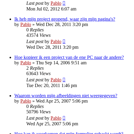
Last post
by
Pablo
Mon Jul 02, 2012 6:07 am
Ik heb mijn project geopend, waar zijn mijn pagina's?
by
Pablo
»
Wed Dec 28, 2011 3:20 pm
0
Replies
43574
Views
Last post
by
Pablo
Wed Dec 28, 2011 3:20 pm
Hoe kopieer ik een project van de ene PC naar de andere?
by
Pablo
»
Thu Sep 14, 2006 9:51 am
2
Replies
63643
Views
Last post
by
Pablo
Tue Dec 20, 2011 1:46 pm
Waarom worden mijn afbeeldingen niet weergegeven?
by
Pablo
»
Wed Apr 25, 2007 5:06 pm
0
Replies
50796
Views
Last post
by
Pablo
Wed Apr 25, 2007 5:06 pm
Hoe kan ik voorkomen dat mijn formulier gehackt wordt?