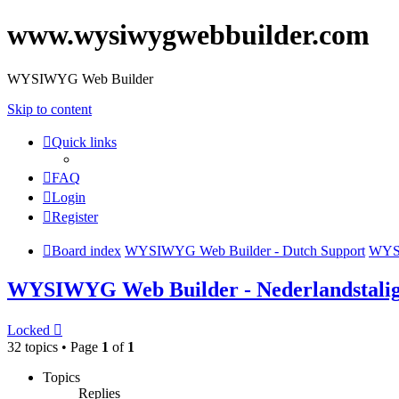
www.wysiwygwebbuilder.com
WYSIWYG Web Builder
Skip to content
Quick links
FAQ
Login
Register
Board index
WYSIWYG Web Builder - Dutch Support
WYSI
WYSIWYG Web Builder - Nederlandstali
Locked
32 topics • Page
1
of
1
Topics
Replies