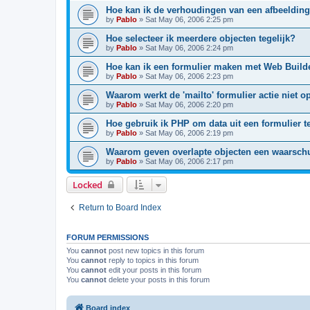
Hoe kan ik de verhoudingen van een afbeeldi
by
Pablo
»
Sat May 06, 2006 2:25 pm
Hoe selecteer ik meerdere objecten tegelijk?
by
Pablo
»
Sat May 06, 2006 2:24 pm
Hoe kan ik een formulier maken met Web Build
by
Pablo
»
Sat May 06, 2006 2:23 pm
Waarom werkt de 'mailto' formulier actie niet o
by
Pablo
»
Sat May 06, 2006 2:20 pm
Hoe gebruik ik PHP om data uit een formulier 
by
Pablo
»
Sat May 06, 2006 2:19 pm
Waarom geven overlapte objecten een waarsc
by
Pablo
»
Sat May 06, 2006 2:17 pm
Locked
Return to Board Index
FORUM PERMISSIONS
You
cannot
post new topics in this forum
You
cannot
reply to topics in this forum
You
cannot
edit your posts in this forum
You
cannot
delete your posts in this forum
Board index