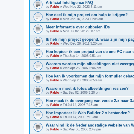
Artificial Intelligence FAQ
by
Pablo
»
Wed Nov 22, 2023 3:11 pm
Hoe deel ik mijn project om hulp te krijgen?
by
Pablo
»
Mon Jan 16, 2023 11:08 am
Meer informatie over dubbelen IDs
by
Pablo
»
Mon Jul 02, 2012 6:07 am
Ik heb mijn project geopend, waar zijn mijn pa
by
Pablo
»
Wed Dec 28, 2011 3:20 pm
Hoe kopieer ik een project van de ene PC naar 
by
Pablo
»
Thu Sep 14, 2006 9:51 am
Waarom worden mijn afbeeldingen niet weerg
by
Pablo
»
Wed Apr 25, 2007 5:06 pm
Hoe kan ik voorkomen dat mijn formulier gehac
by
Pablo
»
Wed Sep 20, 2006 6:50 am
Waarom moet ik fotos/afbeeldingen resizen?
by
Pablo
»
Sat Sep 02, 2006 3:20 pm
Hoe maak ik de overgang van versie 2.x naar 3.
by
Pablo
»
Fri Jul 14, 2006 7:18 am
Hoe importeer ik Web Builder 2.x bestanden?
by
Pablo
»
Fri Jul 14, 2006 7:15 am
Waar vind ik de Nederlandstalige website van 
by
Pablo
»
Sat May 06, 2006 2:49 pm