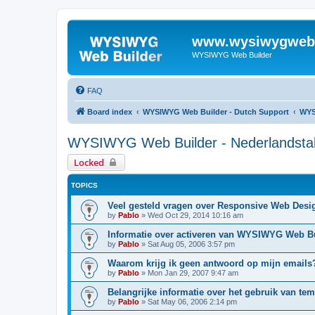
www.wysiwygwebb
WYSIWYG Web Builder
FAQ
Board index
WYSIWYG Web Builder - Dutch Support
WYS
WYSIWYG Web Builder - Nederlandsta
Locked
TOPICS
Veel gesteld vragen over Responsive Web Desi
by
Pablo
»
Wed Oct 29, 2014 10:16 am
Informatie over activeren van WYSIWYG Web B
by
Pablo
»
Sat Aug 05, 2006 3:57 pm
Waarom krijg ik geen antwoord op mijn emails
by
Pablo
»
Mon Jan 29, 2007 9:47 am
Belangrijke informatie over het gebruik van tem
by
Pablo
»
Sat May 06, 2006 2:14 pm