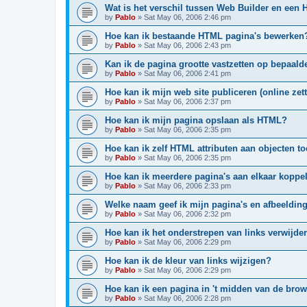
Wat is het verschil tussen Web Builder en een
by
Pablo
»
Sat May 06, 2006 2:46 pm
Hoe kan ik bestaande HTML pagina's bewerken
by
Pablo
»
Sat May 06, 2006 2:43 pm
Kan ik de pagina grootte vastzetten op bepaal
by
Pablo
»
Sat May 06, 2006 2:41 pm
Hoe kan ik mijn web site publiceren (online zet
by
Pablo
»
Sat May 06, 2006 2:37 pm
Hoe kan ik mijn pagina opslaan als HTML?
by
Pablo
»
Sat May 06, 2006 2:35 pm
Hoe kan ik zelf HTML attributen aan objecten 
by
Pablo
»
Sat May 06, 2006 2:35 pm
Hoe kan ik meerdere pagina's aan elkaar koppe
by
Pablo
»
Sat May 06, 2006 2:33 pm
Welke naam geef ik mijn pagina's en afbeeldin
by
Pablo
»
Sat May 06, 2006 2:32 pm
Hoe kan ik het onderstrepen van links verwijde
by
Pablo
»
Sat May 06, 2006 2:29 pm
Hoe kan ik de kleur van links wijzigen?
by
Pablo
»
Sat May 06, 2006 2:29 pm
Hoe kan ik een pagina in 't midden van de brow
by
Pablo
»
Sat May 06, 2006 2:28 pm