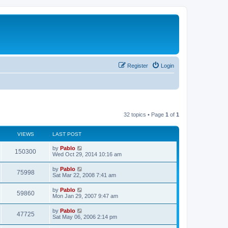
Register
Login
32 topics • Page
1
of
1
VIEWS
LAST POST
L
by
Pablo
V
150300
a
Wed Oct 29, 2014 10:16 am
s
i
t
L
by
Pablo
V
75998
p
a
Sat Mar 22, 2008 7:41 am
e
o
s
s
i
t
L
by
Pablo
w
t
V
59860
p
a
Mon Jan 29, 2007 9:47 am
e
o
s
s
s
i
t
L
by
Pablo
w
t
V
47725
p
a
Sat May 06, 2006 2:14 pm
e
o
s
s
s
i