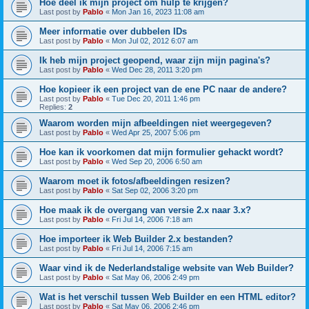
Hoe deel ik mijn project om hulp te krijgen?
Last post by
Pablo
«
Mon Jan 16, 2023 11:08 am
Meer informatie over dubbelen IDs
Last post by
Pablo
«
Mon Jul 02, 2012 6:07 am
Ik heb mijn project geopend, waar zijn mijn pagina's?
Last post by
Pablo
«
Wed Dec 28, 2011 3:20 pm
Hoe kopieer ik een project van de ene PC naar de andere?
Last post by
Pablo
«
Tue Dec 20, 2011 1:46 pm
Replies:
2
Waarom worden mijn afbeeldingen niet weergegeven?
Last post by
Pablo
«
Wed Apr 25, 2007 5:06 pm
Hoe kan ik voorkomen dat mijn formulier gehackt wordt?
Last post by
Pablo
«
Wed Sep 20, 2006 6:50 am
Waarom moet ik fotos/afbeeldingen resizen?
Last post by
Pablo
«
Sat Sep 02, 2006 3:20 pm
Hoe maak ik de overgang van versie 2.x naar 3.x?
Last post by
Pablo
«
Fri Jul 14, 2006 7:18 am
Hoe importeer ik Web Builder 2.x bestanden?
Last post by
Pablo
«
Fri Jul 14, 2006 7:15 am
Waar vind ik de Nederlandstalige website van Web Builder?
Last post by
Pablo
«
Sat May 06, 2006 2:49 pm
Wat is het verschil tussen Web Builder en een HTML editor?
Last post by
Pablo
«
Sat May 06, 2006 2:46 pm