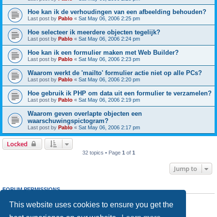
Hoe kan ik de verhoudingen van een afbeelding behouden?
Last post by
Pablo
«
Sat May 06, 2006 2:25 pm
Hoe selecteer ik meerdere objecten tegelijk?
Last post by
Pablo
«
Sat May 06, 2006 2:24 pm
Hoe kan ik een formulier maken met Web Builder?
Last post by
Pablo
«
Sat May 06, 2006 2:23 pm
Waarom werkt de 'mailto' formulier actie niet op alle PCs?
Last post by
Pablo
«
Sat May 06, 2006 2:20 pm
Hoe gebruik ik PHP om data uit een formulier te verzamelen?
Last post by
Pablo
«
Sat May 06, 2006 2:19 pm
Waarom geven overlapte objecten een
waarschuwingspictogram?
Last post by
Pablo
«
Sat May 06, 2006 2:17 pm
Locked
32 topics • Page
1
of
1
Jump to
FORUM PERMISSIONS
You
cannot
post new topics in this forum
This website uses cookies to ensure you get the
You
cannot
reply to topics in this forum
You
cannot
edit your posts in this forum