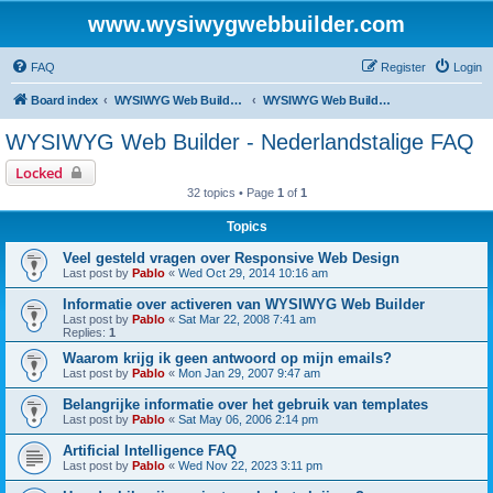
www.wysiwygwebbuilder.com
FAQ
Register
Login
Board index
WYSIWYG Web Builder - Dutch Support
WYSIWYG Web Builder - Nederlandstalige FAQ
WYSIWYG Web Builder - Nederlandstalige FAQ
Locked
32 topics • Page
1
of
1
Topics
Veel gesteld vragen over Responsive Web Design
Last post by
Pablo
«
Wed Oct 29, 2014 10:16 am
Informatie over activeren van WYSIWYG Web Builder
Last post by
Pablo
«
Sat Mar 22, 2008 7:41 am
Replies:
1
Waarom krijg ik geen antwoord op mijn emails?
Last post by
Pablo
«
Mon Jan 29, 2007 9:47 am
Belangrijke informatie over het gebruik van templates
Last post by
Pablo
«
Sat May 06, 2006 2:14 pm
Artificial Intelligence FAQ
Last post by
Pablo
«
Wed Nov 22, 2023 3:11 pm