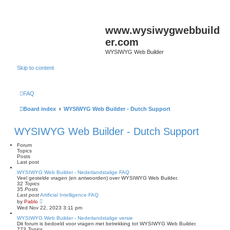
www.wysiwygwebbuild
er.com
WYSIWYG Web Builder
Skip to content
FAQ
Board index
WYSIWYG Web Builder - Dutch Support
WYSIWYG Web Builder - Dutch Support
Forum
Topics
Posts
Last post
WYSIWYG Web Builder - Nederlandstalige FAQ
Veel gestelde vragen (en antwoorden) over WYSIWYG Web Builder.
32
Topics
35
Posts
Last post
Artificial Intelligence FAQ
V
by
Pablo
i
Wed Nov 22, 2023 3:11 pm
e
w
WYSIWYG Web Builder - Nederlandstalige versie
t
Dit forum is bedoeld voor vragen met betrekking tot WYSIWYG Web Builder.
h
773
Topics