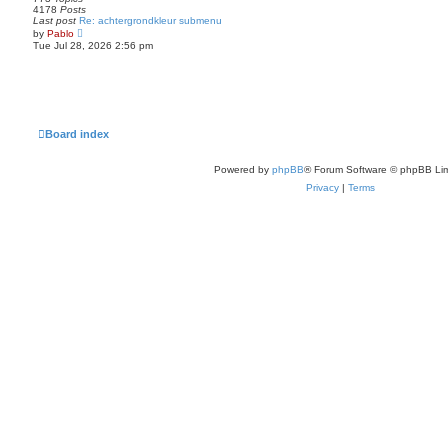
e
4178
Posts
l
Last post
Re: achtergrondkleur submenu
a
V
by
Pablo
t
i
Tue Jul 28, 2026 2:56 pm
e
e
s
w
t
t
p
h
o
e
s
l
t
a
t
Board index
e
s
t
Powered by
phpBB
® Forum Software © phpBB Lim
p
o
Privacy
|
Terms
s
t