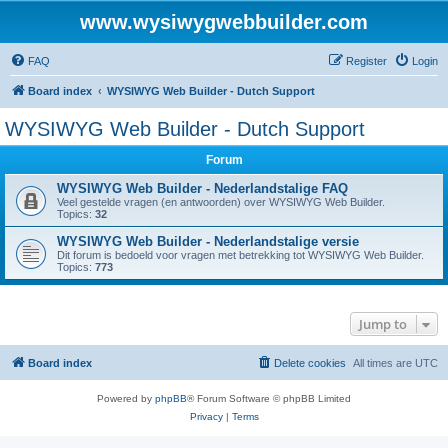
www.wysiwygwebbuilder.com
FAQ
Register
Login
Board index
WYSIWYG Web Builder - Dutch Support
WYSIWYG Web Builder - Dutch Support
Forum
WYSIWYG Web Builder - Nederlandstalige FAQ
Veel gestelde vragen (en antwoorden) over WYSIWYG Web Builder.
Topics:
32
WYSIWYG Web Builder - Nederlandstalige versie
Dit forum is bedoeld voor vragen met betrekking tot WYSIWYG Web Builder.
Topics:
773
Jump to
Board index
Delete cookies
All times are
UTC
Powered by
phpBB
® Forum Software © phpBB Limited
Privacy
|
Terms