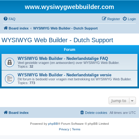
www.wysiwygwebbuilder.com
FAQ
Register
Login
Board index
WYSIWYG Web Builder - Dutch Support
WYSIWYG Web Builder - Dutch Support
Forum
WYSIWYG Web Builder - Nederlandstalige FAQ
Veel gestelde vragen (en antwoorden) over WYSIWYG Web Builder.
Topics:
32
WYSIWYG Web Builder - Nederlandstalige versie
Dit forum is bedoeld voor vragen met betrekking tot WYSIWYG Web Builder.
Topics:
773
Jump to
Board index
Delete cookies
All times are
UTC
Powered by
phpBB
® Forum Software © phpBB Limited
Privacy
|
Terms