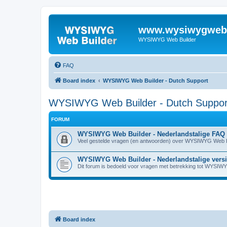
www.wysiwygwebb
WYSIWYG Web Builder
FAQ
Board index
WYSIWYG Web Builder - Dutch Support
WYSIWYG Web Builder - Dutch Suppor
FORUM
WYSIWYG Web Builder - Nederlandstalige FAQ
Veel gestelde vragen (en antwoorden) over WYSIWYG Web B
WYSIWYG Web Builder - Nederlandstalige vers
Dit forum is bedoeld voor vragen met betrekking tot WYSIW
Board index