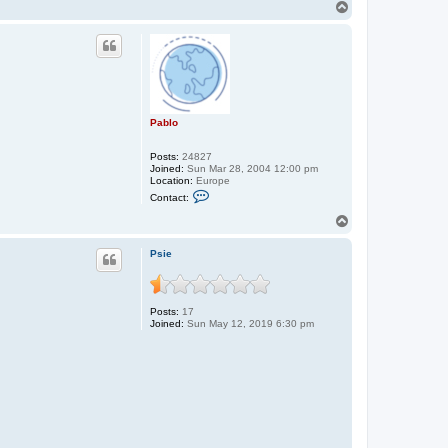
T
o
p
Pablo
Posts:
24827
Joined:
Sun Mar 28, 2004 12:00 pm
Location:
Europe
C
Contact:
o
n
T
t
o
a
p
c
Psie
t
P
a
b
Posts:
17
l
Joined:
Sun May 12, 2019 6:30 pm
o