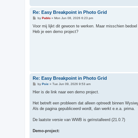
Re: Easy Breakpoint in Photo Grid
P
by
Pablo
»
Mon Jun 08, 2026 6:23 pm
o
s
Voor mij lijkt dit gewoon te werken. Maar misschien bedoel 
t
Heb je een demo project?
Re: Easy Breakpoint in Photo Grid
P
by
Psie
»
Tue Jun 09, 2026 9:53 am
o
s
Hier is de link naar een demo project.
t
Het betreft een probleem dat alleen optreedt binnen Wysiw
Als de pagina gepubliceerd wordt, dan werkt e.e.a. prima.
De laatste versie van WWB is geïnstalleerd (21.0.7)
Demo-project: