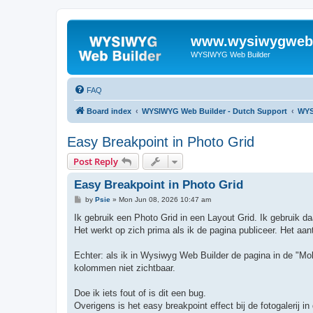
www.wysiwygwebb
WYSIWYG Web Builder
FAQ
Board index
WYSIWYG Web Builder - Dutch Support
WYS
Easy Breakpoint in Photo Grid
Post Reply
Easy Breakpoint in Photo Grid
P
by
Psie
»
Mon Jun 08, 2026 10:47 am
o
s
Ik gebruik een Photo Grid in een Layout Grid. Ik gebruik da
t
Het werkt op zich prima als ik de pagina publiceer. Het aan
Echter: als ik in Wysiwyg Web Builder de pagina in de "Mob
kolommen niet zichtbaar.
Doe ik iets fout of is dit een bug.
Overigens is het easy breakpoint effect bij de fotogalerij 