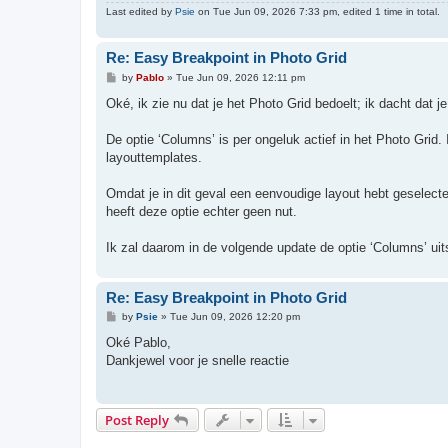
Last edited by
Psie
on Tue Jun 09, 2026 7:33 pm, edited 1 time in total.
Re: Easy Breakpoint in Photo Grid
P
by
Pablo
»
Tue Jun 09, 2026 12:11 pm
o
s
Oké, ik zie nu dat je het Photo Grid bedoelt; ik dacht dat 
t
De optie ‘Columns’ is per ongeluk actief in het Photo Grid
layouttemplates.
Omdat je in dit geval een eenvoudige layout hebt geselecte
heeft deze optie echter geen nut.
Ik zal daarom in de volgende update de optie ‘Columns’ ui
Re: Easy Breakpoint in Photo Grid
P
by
Psie
»
Tue Jun 09, 2026 12:20 pm
o
s
Oké Pablo,
t
Dankjewel voor je snelle reactie
Post Reply