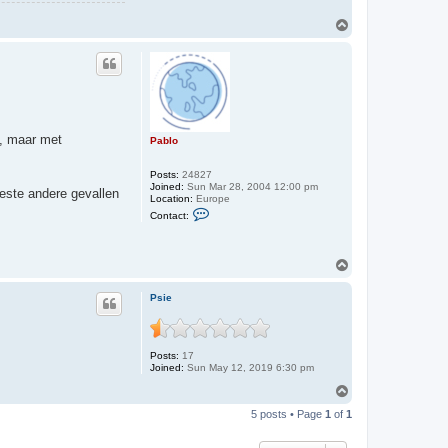
T
o
p
n, maar met
Pablo
Posts:
24827
Joined:
Sun Mar 28, 2004 12:00 pm
eeste andere gevallen
Location:
Europe
C
Contact:
o
n
t
a
T
c
o
t
p
P
Psie
a
b
l
o
Posts:
17
Joined:
Sun May 12, 2019 6:30 pm
T
o
5 posts • Page
1
of
1
p